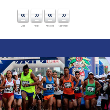
00
00
00
00
Días
Horas
Minutos
Segundos